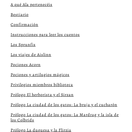
A qué Ala pertenecéis
Bestiario
Confirmación
Instrucciones para leer los cuentos
Los Sprunfis
Los viajes de Aislinn
Pociones Acorn
Pociones y artilugios mágicos
Privilegios miembros biblioteca
Prólogo El herborista y el Sirzan
Prólogo La ciudad de los gatos: La bruja y el cucharón
Prólogo La ciudad de los gatos: La Mardrag y la isla de
los Colbrids
Prólogo La duquesa y la Flirzia