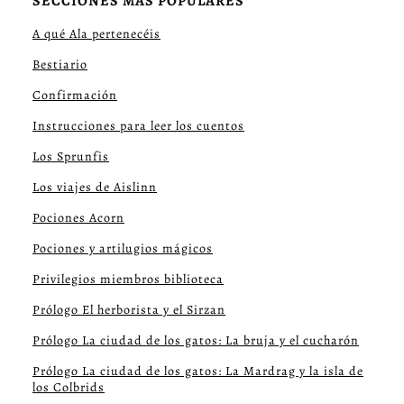
SECCIONES MÁS POPULARES
A qué Ala pertenecéis
Bestiario
Confirmación
Instrucciones para leer los cuentos
Los Sprunfis
Los viajes de Aislinn
Pociones Acorn
Pociones y artilugios mágicos
Privilegios miembros biblioteca
Prólogo El herborista y el Sirzan
Prólogo La ciudad de los gatos: La bruja y el cucharón
Prólogo La ciudad de los gatos: La Mardrag y la isla de
los Colbrids