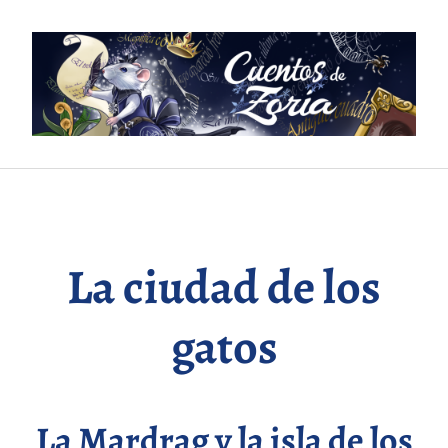
Saltar
al
contenido
La ciudad de los
gatos
La Mardrag y la isla de los