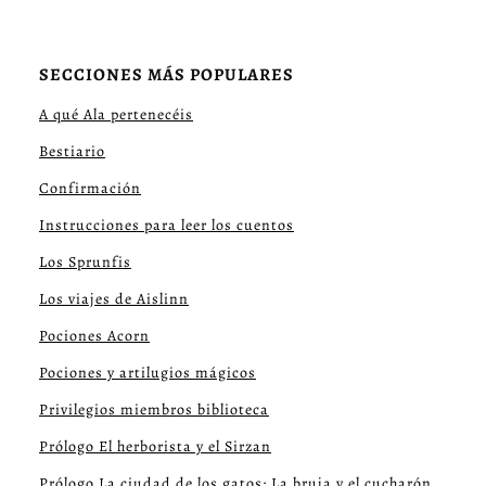
SECCIONES MÁS POPULARES
A qué Ala pertenecéis
Bestiario
Confirmación
Instrucciones para leer los cuentos
Los Sprunfis
Los viajes de Aislinn
Pociones Acorn
Pociones y artilugios mágicos
Privilegios miembros biblioteca
Prólogo El herborista y el Sirzan
Prólogo La ciudad de los gatos: La bruja y el cucharón