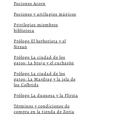
Pociones Acorn
Pociones y artilugios mágicos
Privilegios miembros
biblioteca
Prólogo El herborista y el
Sirzan
Prólogo La ciudad de los
gatos: La bruja y el cucharón
Prólogo La ciudad de los
gatos: La Mardrag y la isla de
los Colbrids
Prólogo La duquesa y la Flirzia
Términos y condiciones de
compra en la tienda de Zoria