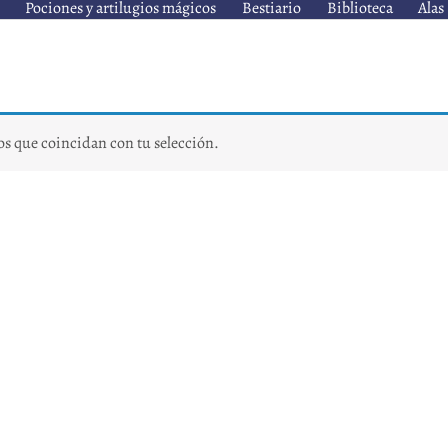
Pociones y artilugios mágicos
Bestiario
Biblioteca
Alas
s que coincidan con tu selección.