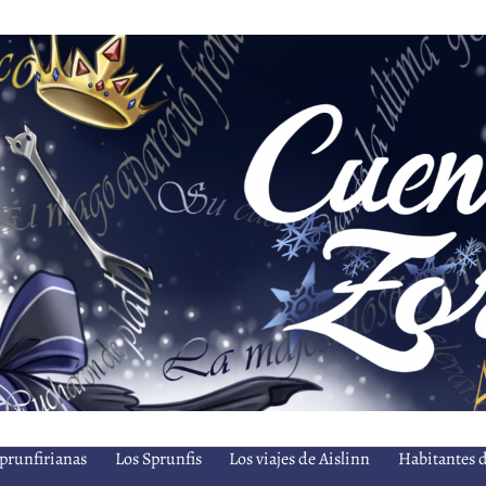
prunfirianas
Los Sprunfis
Los viajes de Aislinn
Habitantes d