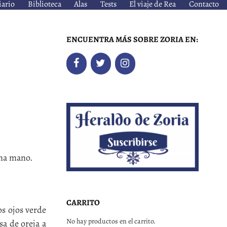
iario
Biblioteca
Alas
Tests
El viaje de Rea
Contacto
ENCUENTRA MÁS SOBRE ZORIA EN:
una mano.
CARRITO
os ojos verde
No hay productos en el carrito.
sa de oreja a