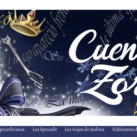
prunfirianas
Los Sprunfis
Los viajes de Aislinn
Habitantes d