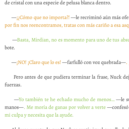
de cristal con una especie de pelusa blanca dentro.
—
¡¿Cómo que no importa?!
—le recriminó aún más ofe
por fin nos reencontramos, tratas con más cariño a esa asq
—
Basta, Mirdian, no es momento para uno de tus absu
bote.
—
¡NO! ¡Claro que lo es!
—farfulló con voz quebrada—
.
Pero antes de que pudiera terminar la frase, Nuck dejó 
fuerzas.
—
Yo también te he echado mucho de menos…
—le su
manos—
. Me moría de ganas por volver a verte
—confesó a
mi culpa y necesita que la ayude.