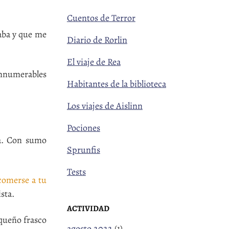
Cuentos de Terror
taba y que me
Diario de Rorlin
El viaje de Rea
innumerables
Habitantes de la biblioteca
Los viajes de Aislinn
Pociones
ra. Con sumo
Sprunfis
Tests
 comerse a tu
sta.
ACTIVIDAD
queño frasco
agosto 2022
(1)