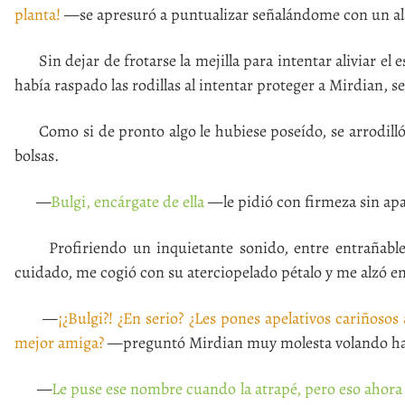
planta!
—se apresuró a puntualizar señalándome con un al
Sin dejar de frotarse la mejilla para intentar aliviar el e
había raspado las rodillas al intentar proteger a Mirdian, s
Como si de pronto algo le hubiese poseído, se arrodilló
bolsas.
—
Bulgi, encárgate de ella
—le pidió con firmeza sin apar
Profiriendo un inquietante sonido, entre entrañable y a
cuidado, me cogió con su aterciopelado pétalo y me alzó en
—
¡¿Bulgi?! ¿En serio? ¿Les pones apelativos cariñosos
mejor amiga?
—preguntó Mirdian muy molesta volando hasta 
—
Le puse ese nombre cuando la atrapé, pero eso ahor