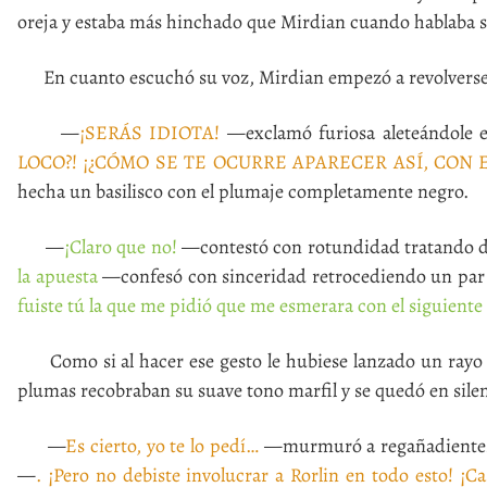
oreja y estaba más hinchado que Mirdian cuando hablaba s
En cuanto escuchó su voz, Mirdian empezó a revolverse e
—
¡SERÁS IDIOTA!
—exclamó furiosa aleteándole 
LOCO?! ¡¿CÓMO SE TE OCURRE APARECER ASÍ, CON 
hecha un basilisco con el plumaje completamente negro.
—
¡Claro que no!
—contestó con rotundidad tratando d
la apuesta
—confesó con sinceridad retrocediendo un par 
fuiste tú la que me pidió que me esmerara con el siguiente
Como si al hacer ese gesto le hubiese lanzado un rayo d
plumas recobraban su suave tono marfil y se quedó en silen
—
Es cierto, yo te lo pedí…
—murmuró a regañadientes a
—
. ¡Pero no debiste involucrar a Rorlin en todo esto! 