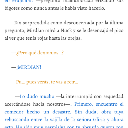
en erupción?
—preguntó malhumorada erizando sus
bigotes como nunca antes le había visto hacerlo.
Tan sorprendida como desconcertada por la última
pregunta, Mirdian miró a Nuck y se le desencajó el pico
al ver que tenía rojas hasta las orejas.
—
¿Pero qué demonios…?
—
¡MIRDIAN!
—
Pu… pues verás, te vas a reír…
—
Lo dudo mucho
—la interrumpió con sequedad
acercándose hacia nosotros—
. Primero, encuentro el
comedor hecho un desastre. Sin duda, obra tuya
rebuscando entre la vajilla de la señora Glíria y ahora
esto. He sido muy permisiva con tu absurda guerra con