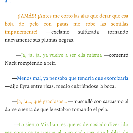
a…
—
¡JAMÁS! ¡Antes me corto las alas que dejar que esa
bola de pelo con patas me robe las semillas
impunemente!
—exclamó sulfurada tornando
nuevamente sus plumas negras.
—
Ja, ja, ja, ya vuelve a ser ella misma
—comentó
Nuck rompiendo a reír.
—
Menos mal, ya pensaba que tendría que exorcizarla
—dijo Eyra entre risas, medio cubriéndose la boca.
—
Ja, ja…, qué graciosos…
—masculló con sarcasmo al
darse cuenta de que le estaban tomando el pelo.
—
Lo siento Mirdian, es que es demasiado divertido
ver como se te tuerce el pico cada vez que hablas de