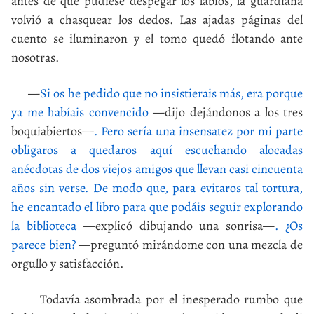
antes de que pudiese despegar los labios, la guardiana
volvió a chasquear los dedos. Las ajadas páginas del
cuento se iluminaron y el tomo quedó flotando ante
nosotras.
—
Si os he pedido que no insistierais más, era porque
ya me habíais convencido
—dijo dejándonos a los tres
boquiabiertos—
. Pero sería una insensatez por mi parte
obligaros a quedaros aquí escuchando alocadas
anécdotas de dos viejos amigos que llevan casi cincuenta
años sin verse. De modo que, para evitaros tal tortura,
he encantado el libro para que podáis seguir explorando
la biblioteca
—explicó dibujando una sonrisa—
. ¿Os
parece bien?
—preguntó mirándome con una mezcla de
orgullo y satisfacción.
Todavía asombrada por el inesperado rumbo que