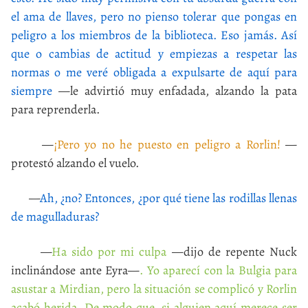
el ama de llaves, pero no pienso tolerar que pongas en
peligro a los miembros de la biblioteca. Eso jamás. Así
que o cambias de actitud y empiezas a respetar las
normas o me veré obligada a expulsarte de aquí para
siempre
—le advirtió muy enfadada, alzando la pata
para reprenderla.
—
¡Pero yo no he puesto en peligro a Rorlin!
—
protestó alzando el vuelo.
—
Ah, ¿no? Entonces, ¿por qué tiene las rodillas llenas
de magulladuras?
—
Ha sido por mi culpa
—dijo de repente Nuck
inclinándose ante Eyra—
. Yo aparecí con la Bulgia para
asustar a Mirdian, pero la situación se complicó y Rorlin
acabó herida. De modo que, si alguien aquí merece ser