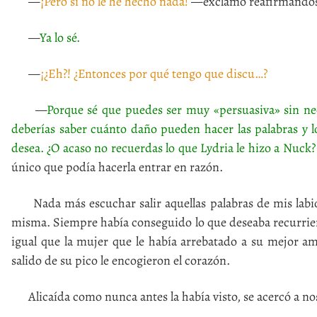
—
¡Pero si no le he hecho nada!
—exclamó reafirmándose
—
Ya lo sé.
—
¡¿Eh?! ¿Entonces por qué tengo que discu…?
—
Porque sé que puedes ser muy «persuasiva» sin nec
deberías saber cuánto daño pueden hacer las palabras y l
desea. ¿O acaso no recuerdas lo que Lydria le hizo a Nuck?
único que podía hacerla entrar en razón.
Nada más escuchar salir aquellas palabras de mis labios
misma. Siempre había conseguido lo que deseaba recurrien
igual que la mujer que le había arrebatado a su mejor a
salido de su pico le encogieron el corazón.
Alicaída como nunca antes la había visto, se acercó a noso