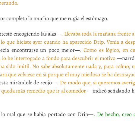
sperando.
or completo lo mucho que me rugía el estómago.
estó encogiendo las alas—
. Llevaba toda la mañana frente a
r lo que hiciste ayer cuando ha aparecido Drip. Venía a des
recía encontrarse un poco mejor—
. Como es lógico, en c
, lo he interrogado a fondo para descubrir el motivo
—narró 
 ha sido inútil. No sabe absolutamente nada y, para colmo, 
ara que volviese en sí porque el muy miedoso se ha desmaya
esta mirándole de reojo—
. De modo que, si queremos averig
s queda más remedio que ir al comedor
—indicó señalando hac
lo mal que se había portado con Drip—
. De hecho, creo 