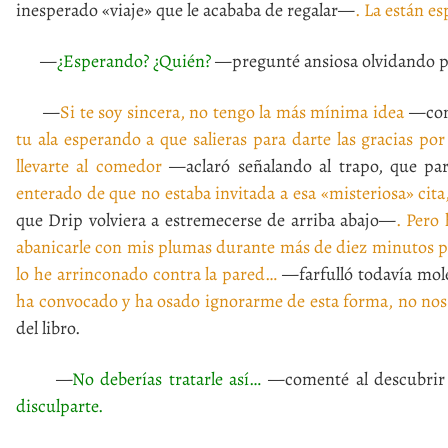
inesperado «viaje» que le acababa de regalar—
. La están e
—
¿Esperando? ¿Quién?
—pregunté ansiosa olvidando p
—
Si te soy sincera, no tengo la más mínima idea
—cont
tu ala esperando a que salieras para darte las gracias po
llevarte al comedor
—aclaró señalando al trapo, que pa
enterado de que no estaba invitada a esa «misteriosa» cita
que Drip volviera a estremecerse de arriba abajo—
. Pero
abanicarle con mis plumas durante más de diez minutos p
lo he arrinconado contra la pared…
—farfulló todavía mol
ha convocado y ha osado ignorarme de esta forma, no no
del libro.
—
No deberías tratarle así…
—comenté al descubrir 
disculparte.