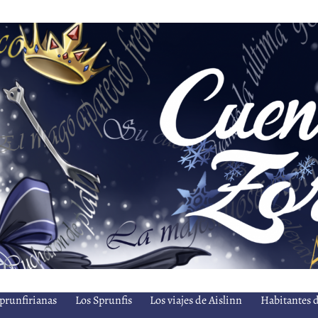
prunfirianas
Los Sprunfis
Los viajes de Aislinn
Habitantes d