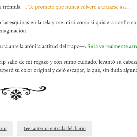
oz trémula—
. Te prometo que nunca volveré a tratarse así…
las esquinas en la tela y me miró como si quisiera confirmar
 imaginación.
a ante la atónita actitud del trapo—
. Se la ve realmente ar
 salió de mi regazo y con sumo cuidado, levantó su cabeza
uperó su color original y dejó escapar, lo que, sin duda alguna
ario
Leer anterior entrada del diario