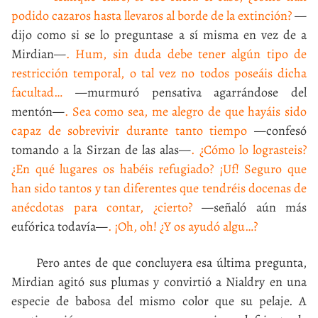
podido cazaros hasta llevaros al borde de la extinción?
—
dijo como si se lo preguntase a sí misma en vez de a
Mirdian—
. Hum, sin duda debe tener algún tipo de
restricción temporal, o tal vez no todos poseáis dicha
facultad…
—murmuró pensativa agarrándose del
mentón—
. Sea como sea, me alegro de que hayáis sido
capaz de sobrevivir durante tanto tiempo
—confesó
tomando a la Sirzan de las alas—
. ¿Cómo lo lograsteis?
¿En qué lugares os habéis refugiado? ¡Uf! Seguro que
han sido tantos y tan diferentes que tendréis docenas de
anécdotas para contar, ¿cierto?
—señaló aún más
eufórica todavía—
. ¡Oh, oh! ¿Y os ayudó algu…?
Pero antes de que concluyera esa última pregunta,
Mirdian agitó sus plumas y convirtió a Nialdry en una
especie de babosa del mismo color que su pelaje. A