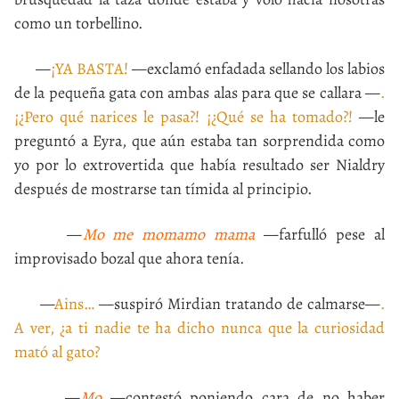
como un torbellino.
—
¡YA BASTA!
—exclamó enfadada sellando los labios
de la pequeña gata con ambas alas para que se callara —
.
¡¿Pero qué narices le pasa?! ¡¿Qué se ha tomado?!
—le
preguntó a Eyra, que aún estaba tan sorprendida como
yo por lo extrovertida que había resultado ser Nialdry
después de mostrarse tan tímida al principio.
—
Mo me momamo mama
—farfulló pese al
improvisado bozal que ahora tenía.
—
Ains…
—suspiró Mirdian tratando de calmarse—
.
A ver, ¿a ti nadie te ha dicho nunca que la curiosidad
mató al gato?
—
Mo
—contestó poniendo cara de no haber