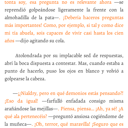
tonta soy, esa pregunta no es relevante ahora
—se
reprendió golpeándose ligeramente la frente con la
almohadilla de la pata—
. ¡Debería haceros preguntas
más importantes! Como, por ejemplo, si tal y como dice
mi tía abuela, sois capaces de vivir casi hasta los cien
años
—dijo agitando su cola.
Atolondrada por su implacable sed de respuestas,
abrí la boca dispuesta a contestar. Mas, cuando estaba a
punto de hacerlo, puso los ojos en blanco y volvió a
golpearse la cabeza.
—
¡¿Nialdry, pero en qué demonios estás pensando?!
¡Eso da igual!
—farfulló enfadada consigo misma
arañándose las mejillas—
. Piensa, piensa… ¡Ah, ya sé! ¿A
qué ala pertenecéis?
—preguntó ansiosa cogiéndome de
la muñeca—
. ¡Oh, terror, qué maravilla! ¡Seguro que es