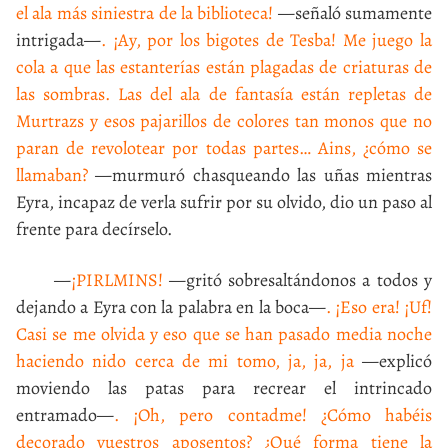
el ala más siniestra de la biblioteca!
—señaló sumamente
intrigada—
. ¡Ay, por los bigotes de Tesba! Me juego la
cola a que las estanterías están plagadas de criaturas de
las sombras. Las del ala de fantasía están repletas de
Murtrazs y esos pajarillos de colores tan monos que no
paran de revolotear por todas partes… Ains, ¿cómo se
llamaban?
—murmuró chasqueando las uñas mientras
Eyra, incapaz de verla sufrir por su olvido, dio un paso al
frente para decírselo.
—
¡PIRLMINS!
—gritó sobresaltándonos a todos y
dejando a Eyra con la palabra en la boca—
. ¡Eso era! ¡Uf!
Casi se me olvida y eso que se han pasado media noche
haciendo nido cerca de mi tomo, ja, ja, ja
—explicó
moviendo las patas para recrear el intrincado
entramado—
. ¡Oh, pero contadme! ¿Cómo habéis
decorado vuestros aposentos? ¿Qué forma tiene la