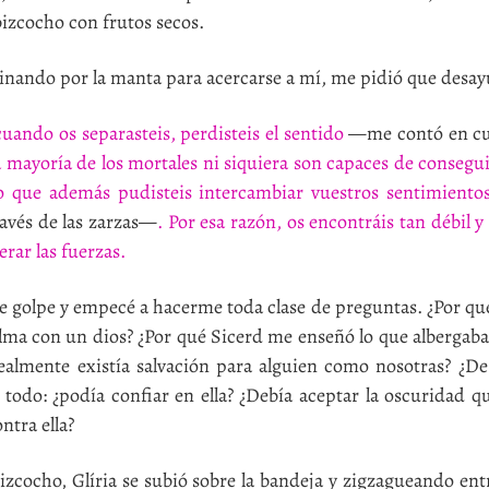
bizcocho con frutos secos.
minando por la manta para acercarse a mí, me pidió que desay
cuando os separasteis, perdisteis el sentido
—me contó en cu
La mayoría de los mortales ni siquiera son capaces de consegu
no que además pudisteis intercambiar vuestros sentimiento
avés de las zarzas—
. Por esa razón, os encontráis tan débil 
rar las fuerzas.
golpe y empecé a hacerme toda clase de preguntas. ¿Por qué
alma con un dios? ¿Por qué Sicerd me enseñó lo que albergab
almente existía salvación para alguien como nosotras? ¿De
todo: ¿podía confiar en ella? ¿Debía aceptar la oscuridad qu
ntra ella?
ocho, Glíria se subió sobre la bandeja y zigzagueando entre