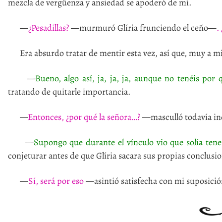
mezcla de vergüenza y ansiedad se apoderó de mí.
—
¿Pesadillas?
—murmuró Glíria frunciendo el ceño—
.
Era absurdo tratar de mentir esta vez, así que, muy a mi p
—
Bueno, algo así, ja, ja, ja, aunque no tenéis p
tratando de quitarle importancia.
—
Entonces, ¿por qué la señora…?
—masculló todavía inq
—
Supongo que durante el vínculo vio que solía tener
conjeturar antes de que Glíria sacara sus propias conclusio
—
Sí, será por eso
—asintió satisfecha con mi suposición