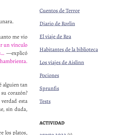
Cuentos de Terror
unara.
Diario de Rorlin
El viaje de Rea
anto me vio
ir un vínculo
Habitantes de la biblioteca
s…
—explicó
y hambrienta.
Los viajes de Aislinn
Pociones
 alguien tan
Sprunfis
a su corazón?
 verdad esta
Tests
e, sin duda,
ACTIVIDAD
 los platos,
agosto 2022
(1)