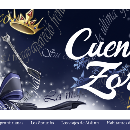
prunfirianas
Los Sprunfis
Los viajes de Aislinn
Habitantes d