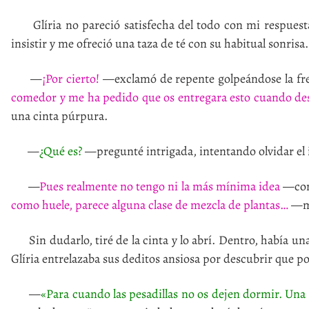
Glíria no pareció satisfecha del todo con mi respuesta,
insistir y me ofreció una taza de té con su habitual sonrisa.
—
¡Por cierto!
—exclamó de repente golpeándose la fr
comedor y me ha pedido que os entregara esto cuando des
una cinta púrpura.
—
¿Qué es?
—pregunté intrigada, intentando olvidar e
—
Pues realmente no tengo ni la más mínima idea
—conf
como huele, parece alguna clase de mezcla de plantas…
—mu
Sin dudarlo, tiré de la cinta y lo abrí. Dentro, había un
Glíria entrelazaba sus deditos ansiosa por descubrir que poní
—
«Para cuando las pesadillas no os dejen dormir. Una 